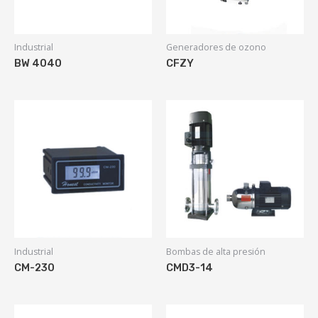
Industrial
Generadores de ozono
BW 4040
CFZY
Industrial
Bombas de alta presión
CM-230
CMD3-14