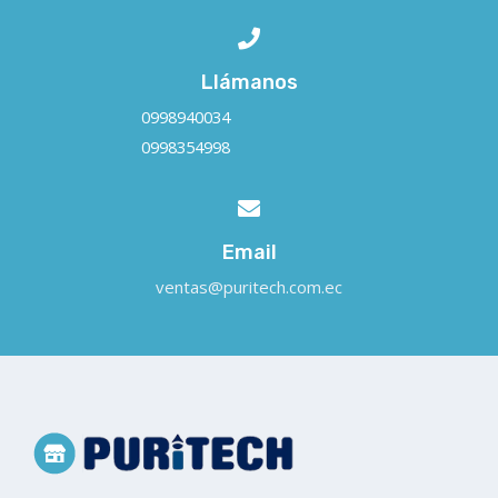
Llámanos
0998940034
0998354998
Email
ventas@puritech.com.ec